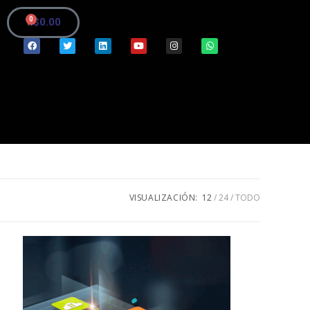
0
$
0.00
VISUALIZACIÓN:
12
24
TODO